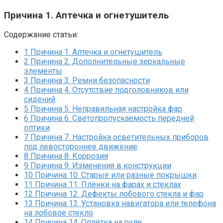
Причина 1. Аптечка и огнетушитель
Содержание статьи:
1
Причина 1. Аптечка и огнетушитель
2
Причина 2. Дополнительные зеркальные
элементы
3
Причина 3. Ремни безопасности
4
Причина 4. Отсутствие подголовников или
сидений
5
Причина 5. Неправильная настройка фар
6
Причина 6. Светопропускаемость передней
оптики
7
Причина 7. Настройка осветительных приборов
под левостороннее движение
8
Причина 8. Коррозия
9
Причина 9. Изменения в конструкции
10
Причина 10. Старые или разные покрышки
11
Причина 11. Плёнки на фарах и стеклах
12
Причина 12. Дефекты лобового стекла и фар
13
Причина 13. Установка навигатора или телефона
на лобовое стекло
14
Причина 14. Оплётка на руле