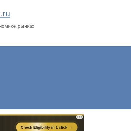
.ru
ономике, рынках