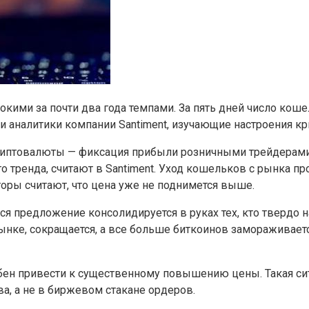
ими за почти два года темпами. За пять дней число коше
ли аналитики компании Santiment, изучающие настроения к
иптовалюты — фиксация прибыли розничными трейдерами,
 тренда, считают в Santiment. Уход кошельков с рынка про
сторы считают, что цена уже не поднимется выше.
ся предложение консолидируется в руках тех, кто твердо 
ынке, сокращается, а все больше биткоинов замораживает
обен привести к существенному повышению цены. Такая си
а, а не в биржевом стакане ордеров.