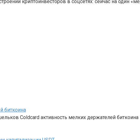
строений криптоинвесторов в соцсетях: сейчас на один «м
й биткоина
ошельков Coldcard активность мелких держателей биткоина
лом капитализации USDT