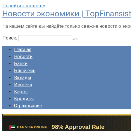
Перейти к контенту
Новости экономики | TopFinansist
На нашем сайте вы найдёте только свежие новости о эк
Поиск:
Главная
Новости
Банки
Блокчейн
Вклады
Ипотека
Карты
Кредиты
Страхование