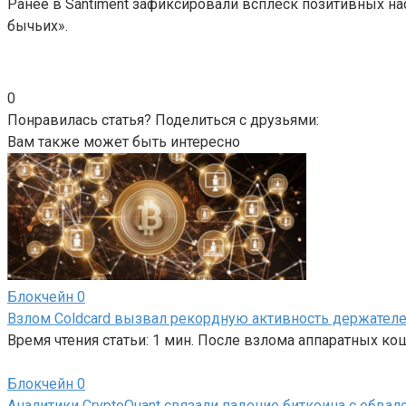
Ранее в Santiment зафиксировали всплеск позитивных на
бычьих».
0
Понравилась статья? Поделиться с друзьями:
Вам также может быть интересно
Блокчейн
0
Взлом Coldcard вызвал рекордную активность держателе
Время чтения статьи: 1 мин. После взлома аппаратных к
Блокчейн
0
Аналитики CryptoQuant связали падение биткоина с обва