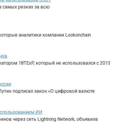
из самых резких за всю
, которые аналитики компании Lookonchain
инов
катором 18TExP, который не использовался с 2013
оссии
 Путин подписал закон «О цифровой валюте
 использованием ИИ
оинов через сеть Lightning Network, объявила